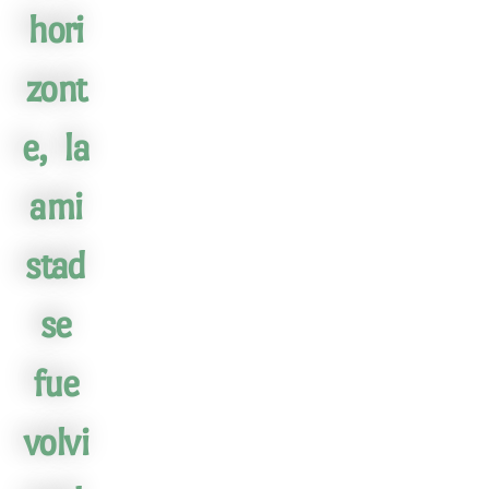
hori
zont
e, la
ami
stad
se
fue
volvi