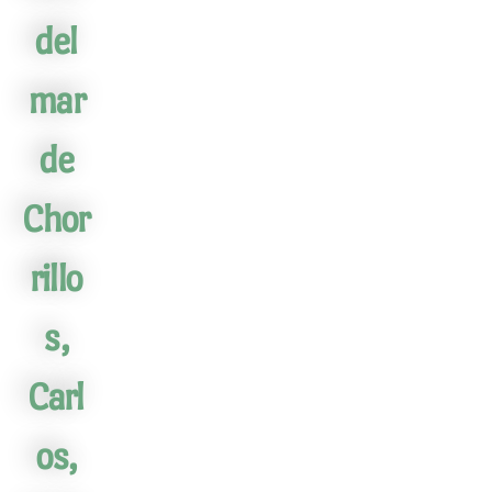
del
mar
de
Chor
rillo
s,
Carl
os,