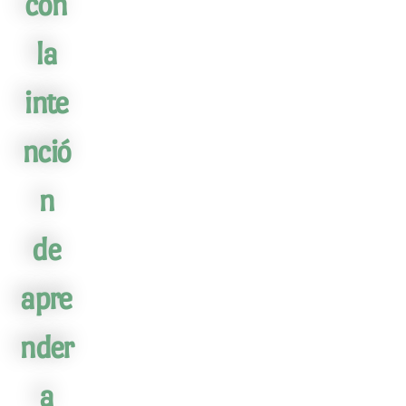
con
la
inte
nció
n
de
apre
nder
a