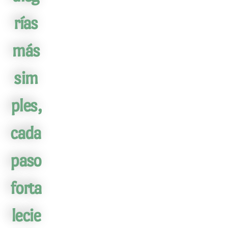
rías
más
sim
ples,
cada
paso
forta
lecie