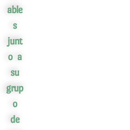
able
s
junt
o a
su
grup
o
de