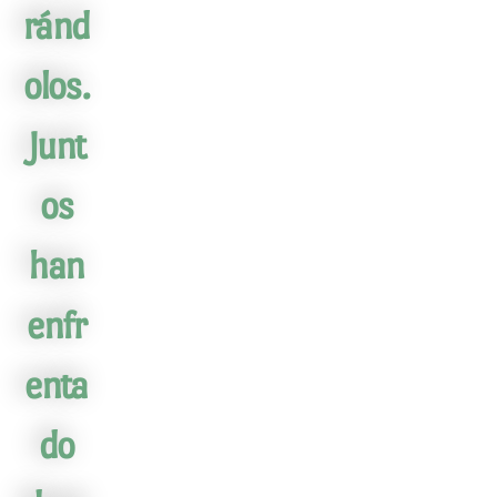
ránd
olos.
Junt
os
han
enfr
enta
do