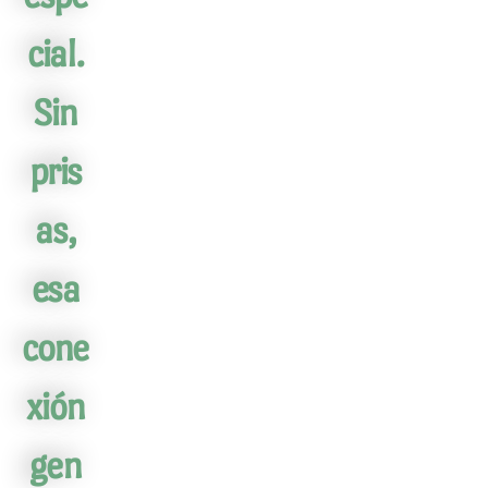
cial.
Sin
pris
as,
esa
cone
xión
gen