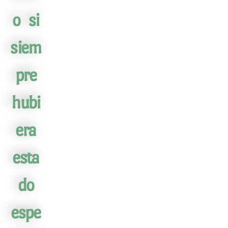
o si
siem
pre
hubi
era
esta
do
espe