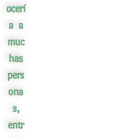
ocerí
a a
muc
has
pers
ona
s,
entr