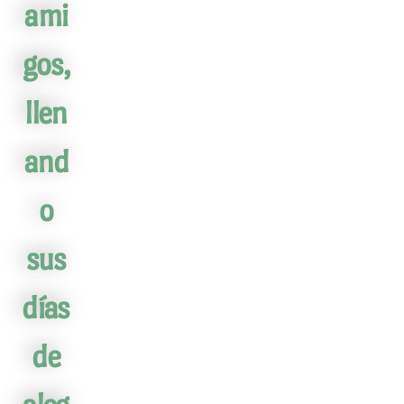
ami
gos,
llen
and
o
sus
días
de