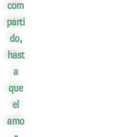
com
parti
do,
hast
a
que
el
amo