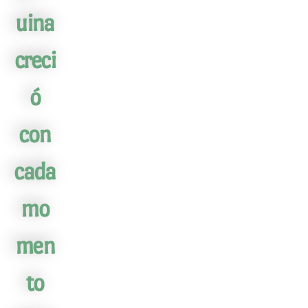
uina
creci
ó
con
cada
mo
men
to