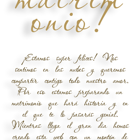
onio!
¡Estamos super felices! Nos
sentimos en las nubes y queremos
compartir contigo todo nuestro amor.
Por eso estamos preparando un
matrimonio que hará historia y en
el que te lo pasarás genial.
Mientras llega el gran día hemos
creado esta web con un montón de