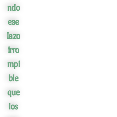
ndo
ese
lazo
irro
mpi
ble
que
los