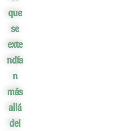
que
se
exte
ndía
n
más
allá
del