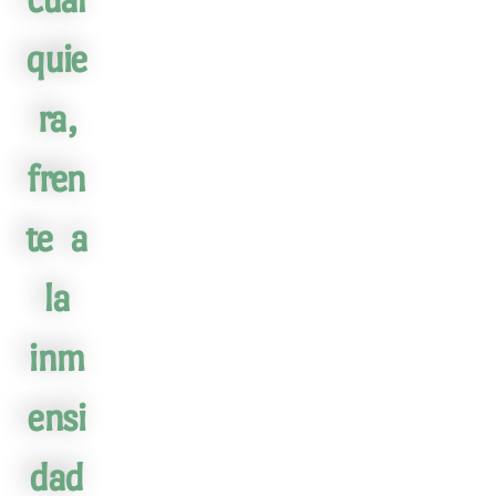
quie
ra,
fren
te a
la
inm
ensi
dad