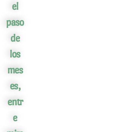
el
paso
de
los
mes
es,
entr
e