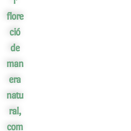
r
flore
ció
de
man
era
natu
ral,
com