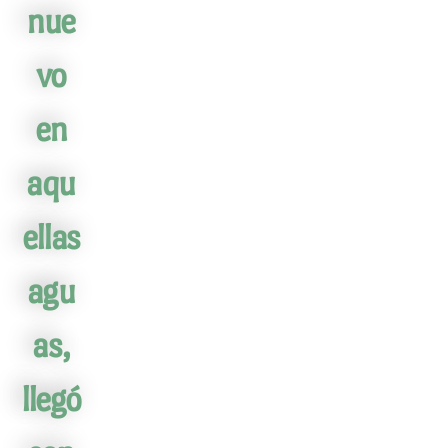
nue
vo
en
aqu
ellas
agu
as,
llegó