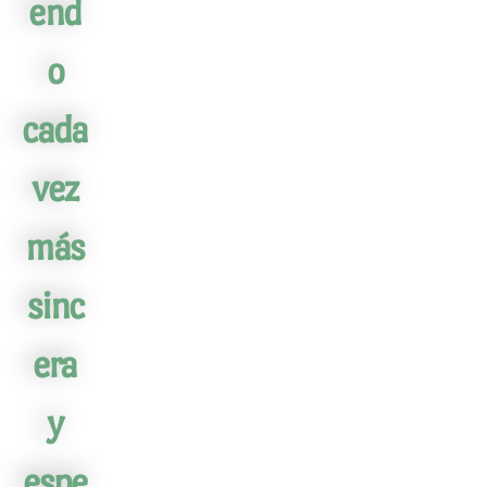
end
o
cada
vez
más
sinc
era
y
espe