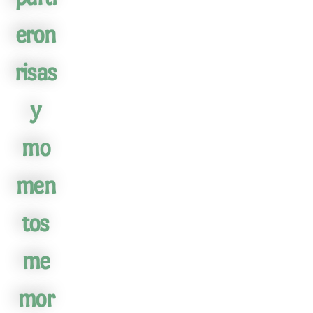
eron
risas
y
mo
men
tos
me
mor