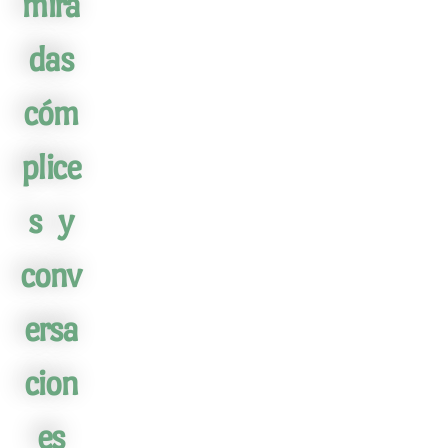
mira
das
cóm
plice
s y
conv
ersa
cion
es