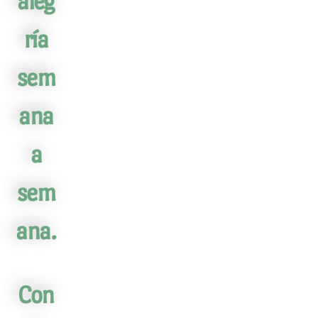
aleg
ría
sem
ana
a
sem
ana.
Con