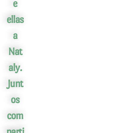
e
ellas
a
Nat
aly.
Junt
os
com
parti