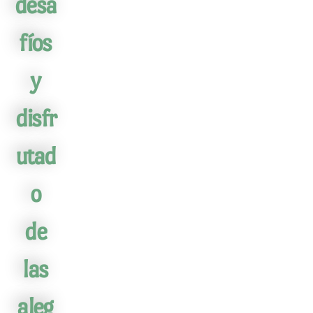
desa
fíos
y
disfr
utad
o
de
las
aleg