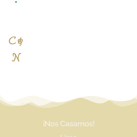
C &
N
¡Nos Casamos!