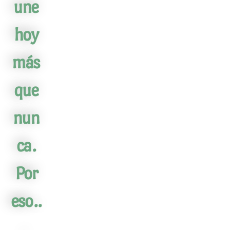
une
hoy
más
que
nun
ca.
Por
eso..
.